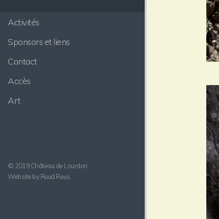
Activités
Sponsors et liens
Contact
Accès
Art
© 2019 Château de Lourdon
Website by Ruud Reus