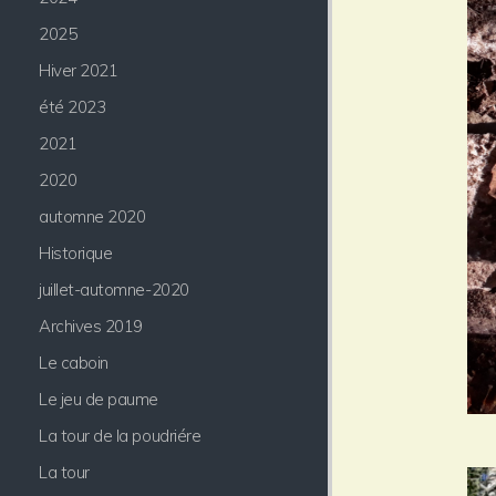
2025
Hiver 2021
été 2023
2021
2020
automne 2020
Historique
juillet-automne-2020
Archives 2019
Le caboin
Le jeu de paume
La tour de la poudriére
La tour