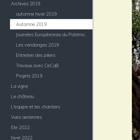
Archives 2019
automne hiver 2019
Automne 2019
Journées Européennes du Patrimoine
Les vendanges 2019
Entretien des piliers
Travaux avec CeCaB
Projets 2019
La vigne
Le château
L'equipe et les chantiers
Vues aeriennes
Ete 2022
hiver 2022