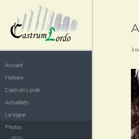
A
3 o
Accueil
Histoire
Castrum Lordo
Actualités
La Vigne
Photos
2024