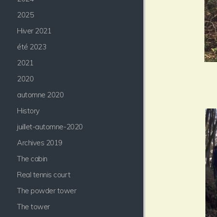
2025
Hiver 2021
été 2023
2021
2020
automne 2020
History
juillet-automne-2020
Archives 2019
The cabin
Real tennis court
The powder tower
The tower