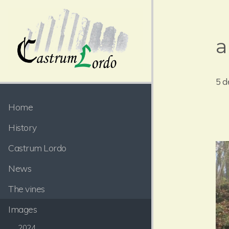
a
5 d
Home
History
Castrum Lordo
News
The vines
Images
2024