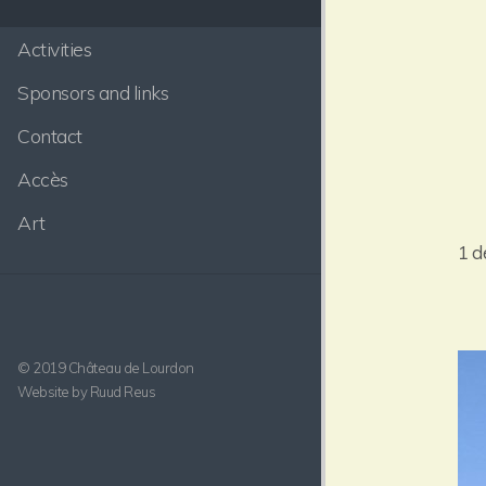
Activities
Sponsors and links
Contact
Accès
Art
1 d
© 2019 Château de Lourdon
Website by Ruud Reus