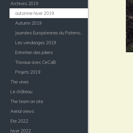
Archives 2019
automne hiver 2019
Autumn 2019
Journées Européennes du Patrimoine
Les vendanges 2019
Entretien des piliers
Travaux avec CeCaB
Projets 2019
The vines
Le château
The team on site
Aerial views
Ete 2022
hiver 2022